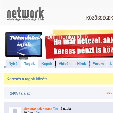
Internetes otthoni munka klub
Nyitó
Tagok
Képek
Videók
Hírek
Fórum
L
Keresés a tagok között
2405 találat
Név
alex max (alexmax)
Tag
- 2 napja
29 éves,
Dc