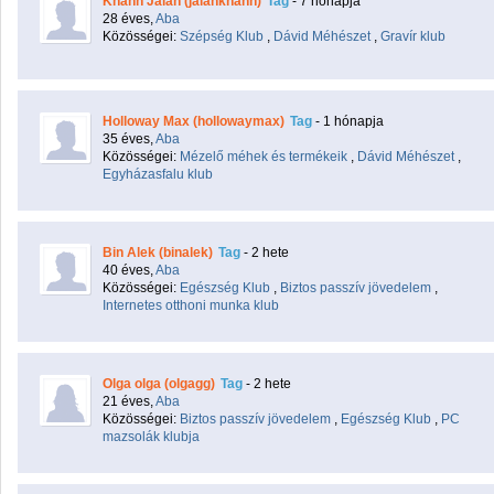
Khann Jalan (jalankhann)
Tag
- 7 hónapja
28 éves,
Aba
Közösségei:
Szépség Klub
,
Dávid Méhészet
,
Gravír klub
Holloway Max (hollowaymax)
Tag
- 1 hónapja
35 éves,
Aba
Közösségei:
Mézelő méhek és termékeik
,
Dávid Méhészet
,
Egyházasfalu klub
Bin Alek (binalek)
Tag
- 2 hete
40 éves,
Aba
Közösségei:
Egészség Klub
,
Biztos passzív jövedelem
,
Internetes otthoni munka klub
Olga olga (olgagg)
Tag
- 2 hete
21 éves,
Aba
Közösségei:
Biztos passzív jövedelem
,
Egészség Klub
,
PC
mazsolák klubja