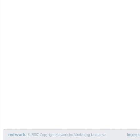
© 2007 Copyright Network.hu Minden jog fenntartva.
Impres