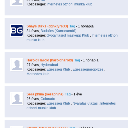
Közösségei:
Internetes otthoni munka klub
Shays Dirks (dghkiyrs33)
Tag
- 1 hónapja
34 éves,
Budaörs (Kamaraerdő)
Közösségei:
Gyógyításról másképp Klub
,
Internetes otthoni
munka klub
Harold Harold (haroldharold)
Tag
- 1 hónapja
27 éves,
Hyderabad
Közösségei:
Egészség Klub
,
Egészségmegőrzés
,
Mercedes klub
Sera phina (seraphina)
Tag
- 1 éve
26 éves,
Colorado
Közösségei:
Egészség Klub
,
Nyaralás utazás
,
Internetes
otthoni munka klub