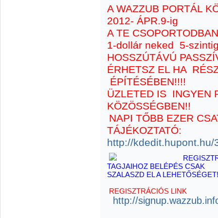
A WAZZUB PORTÁL K
2012- ÁPR.9-ig
A TE CSOPORTODBAN
1-dollár neked
5-szinti
HOSSZÚTÁVÚ PASSZ
ÉRHETSZ EL HA RÉS
ÉPÍTÉSÉBEN!!!!
ÜZLETED IS INGYEN
KÖZÖSSÉGBEN!!
NAPI TŐBB EZER CS
TÁJÉKOZTATÓ:
http://kdedit.hupont.hu/
REGISZTRÁLJ TE I
TAGJAIHOZ BELÉPÉS 
SZALASZD EL A LEHETŐSÉGET!
REGISZTRÁCIÓS LINK
http://signup.wazzub.inf