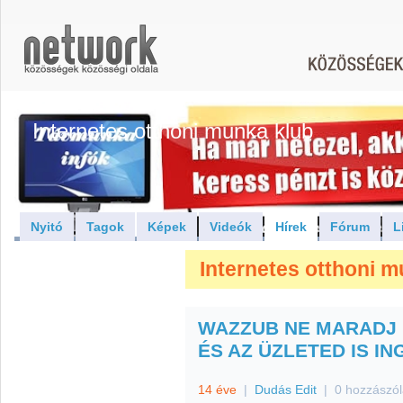
Internetes otthoni munka klub
Nyitó
Tagok
Képek
Videók
Hírek
Fórum
L
Internetes otthoni m
WAZZUB NE MARADJ 
ÉS AZ ÜZLETED IS I
14 éve
|
Dudás Edit
|
0 hozzászó