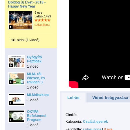
Boldog Új Évet - 2018 -
Happy New Year
8 éve
Látták:1499
szilasiilona
1/1
oldal (1 videó)
Gyógyító
Peptidek
1 videó
MLM- ről
édesen, és
röviden :)
1 videó
MLMdiszkont
Leírás
Videó beágyazása
1 videó
OXYFA
Címkék:
Befektetési
Program
Kategória:
Család, gyerek
1 videó
Feltöltötte:
szilasi ilona
|
8 éve