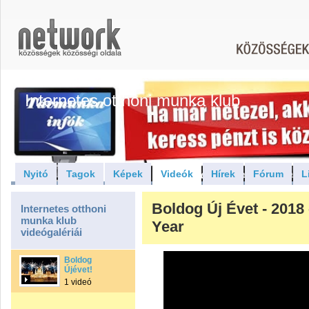
Internetes otthoni munka klub
Nyitó
Tagok
Képek
Videók
Hírek
Fórum
L
Boldog Új Évet - 2018
Internetes otthoni
munka klub
Year
videógalériái
Boldog
Újévet!
1 videó